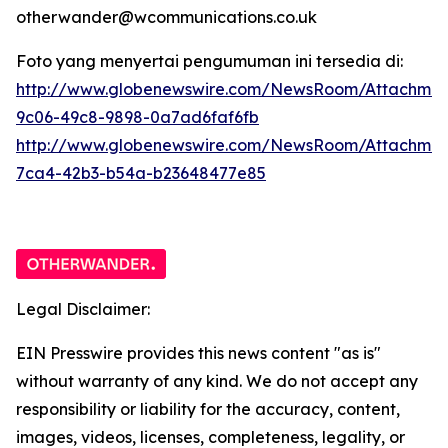
otherwander@wcommunications.co.uk
Foto yang menyertai pengumuman ini tersedia di:
http://www.globenewswire.com/NewsRoom/Attachmen
9c06-49c8-9898-0a7ad6faf6fb
http://www.globenewswire.com/NewsRoom/Attachme
7ca4-42b3-b54a-b23648477e85
Legal Disclaimer:
EIN Presswire provides this news content "as is"
without warranty of any kind. We do not accept any
responsibility or liability for the accuracy, content,
images, videos, licenses, completeness, legality, or